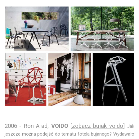
2006 - Ron Arad,
VOIDO
[
zobacz bujak voido
]
Jak
jeszcze można podejść do tematu fotela bujanego? Wydawało