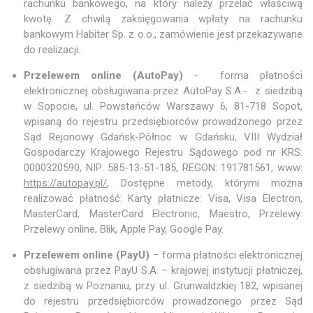
rachunku bankowego, na który należy przelać właściwą
kwotę. Z chwilą zaksięgowania wpłaty na rachunku
bankowym Habiter Sp. z o.o., zamówienie jest przekazywane
do realizacji.
Przelewem online (AutoPay)
- forma płatności
elektronicznej obsługiwana przez AutoPay S.A.- z siedzibą
w Sopocie, ul. Powstańców Warszawy 6, 81-718 Sopot,
wpisaną do rejestru przedsiębiorców prowadzonego przez
Sąd Rejonowy Gdańsk-Północ w Gdańsku, VIII Wydział
Gospodarczy Krajowego Rejestru Sądowego pod nr KRS:
0000320590, NIP: 585-13-51-185, REGON: 191781561, www:
https://autopay.pl/
, Dostępne metody, którymi można
realizować płatność: Karty płatnicze: Visa, Visa Electron,
MasterCard, MasterCard Electronic, Maestro, Przelewy:
Przelewy online, Blik, Apple Pay, Google Pay.
Przelewem online (PayU)
– forma płatności elektronicznej
obsługiwana przez PayU S.A. – krajowej instytucji płatniczej,
z siedzibą w Poznaniu, przy ul. Grunwaldzkiej 182, wpisanej
do rejestru przedsiębiorców prowadzonego przez Sąd