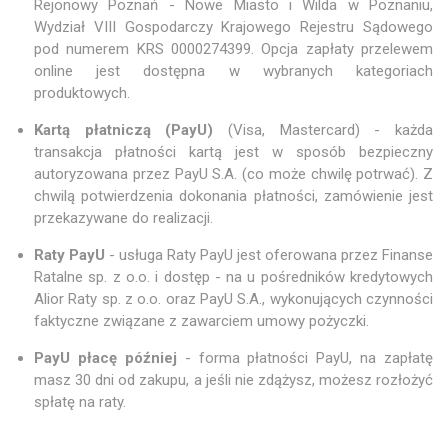
Rejonowy Poznań - Nowe Miasto i Wilda w Poznaniu,
Wydział VIII Gospodarczy Krajowego Rejestru Sądowego
pod numerem KRS 0000274399. Opcja zapłaty przelewem
online jest dostępna w wybranych kategoriach
produktowych.
Kartą płatniczą (PayU)
(Visa, Mastercard) - każda
transakcja płatności kartą jest w sposób bezpieczny
autoryzowana przez PayU S.A. (co może chwilę potrwać). Z
chwilą potwierdzenia dokonania płatności, zamówienie jest
przekazywane do realizacji.
Raty PayU
- usługa Raty PayU jest oferowana przez Finanse
Ratalne sp. z o.o. i dostęp - na u pośredników kredytowych
Alior Raty sp. z o.o. oraz PayU S.A., wykonujących czynności
faktyczne związane z zawarciem umowy pożyczki.
PayU płacę później
- forma płatności PayU, na zapłatę
masz 30 dni od zakupu, a jeśli nie zdążysz, możesz rozłożyć
spłatę na raty.