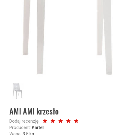
AMI AMI krzesło
Dodaj recenzję:
Producent:
Kartell
Waga:
3.5
kg