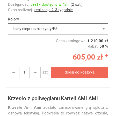
Dostępność:
Jest - dostępny w 48h
(
2
szt.)
Czas realizacji:
realizacja 2-3 tygodnie
Kolory
biały nieprzezroczysty/E5
Cena katalogowa:
1 210,00 zł
Rabat:
50 %
605,00 zł *
szt.
dodaj do koszyka
Krzesło z poliwęglanu Kartell AMI AMI
Krzesło Ami Ami
zostało zainspirowane grą splotu z
osnową tekstylną. Podkreśla to również nazwa krzesła,