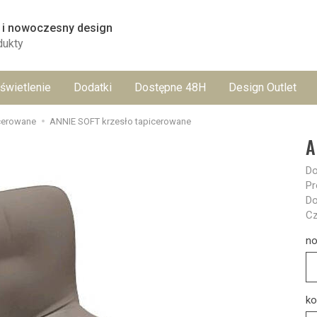
 i nowoczesny design
dukty
świetlenie
Dodatki
Dostępne 48H
Design Outlet
cerowane
ANNIE SOFT krzesło tapicerowane
A
Do
Pr
Do
Cz
no
ko