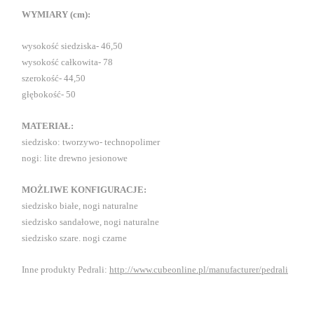
WYMIARY (cm):
wysokość siedziska- 46,50
wysokość całkowita- 78
szerokość- 44,50
głębokość- 50
MATERIAŁ:
siedzisko: tworzywo- technopolimer
nogi: lite drewno jesionowe
MOŻLIWE KONFIGURACJE:
siedzisko białe, nogi naturalne
siedzisko sandałowe, nogi naturalne
siedzisko szare. nogi czarne
Inne produkty Pedrali:
http://www.cubeonline.pl/manufacturer/pedrali