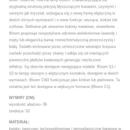
oryginalną strukturą pokrytą błyszczącymi kwiatami, czystymi i
cennymi jak kryształ, wzbogaca się o nową formę eliptyczną w
dwóch różnych wymiarach i o nowe funkcje: wisząca, kinkiet lub
sufitowa. Delikatne jak wiosenne bukiety kwiatowe, oświetlenie
Bloom proponuje niespotykane odcienie wielokolorowe lawendy i
mięty lub elegancką barwę monochromatyczną przezroczystą i
białą. Światło emitowane przez umieszczone wewnątrz korpusu
żarówki przechodzi przez otwory i odbija się od mieniących
powierzchni płatków kwiatowych generując niezliczone
refleksy. Są obecnie dostępne następujące modele: Bloom S1 i
S2 to lampy wiszące o eliptycznym kształcie, dostępne w dwóch
wymiarach. Bloom CW2 funkcjonuje jako kinkiet lub plafoniera. Ta
ostatnia jest też dostępna w większym formacie (Bloom C1).
WYMIRY (CM):
wysokość abażuru- 39
średnica- 53
MATERIAŁ:
kwiaty- tworzywo- technopolimerowe i termoplastyczne barwione w