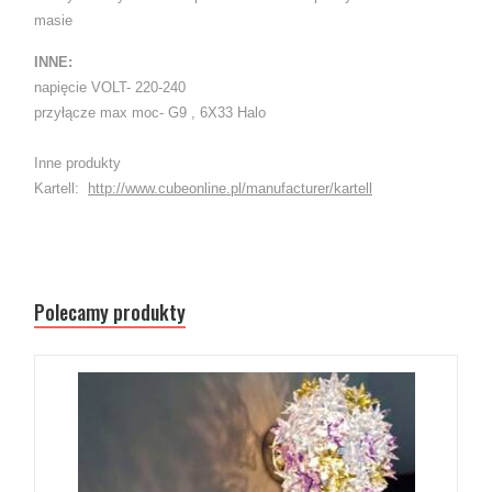
masie
INNE:
napięcie VOLT- 220-240
przyłącze max moc- G9 , 6X33 Halo
Inne produkty
Kartell:
http://www.cubeonline.pl/manufacturer/kartell
Polecamy produkty