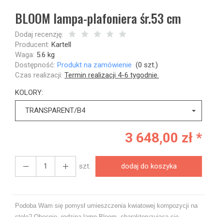
BLOOM lampa-plafoniera śr.53 cm
Dodaj recenzję:
Producent:
Kartell
Waga:
5.6
kg
Dostępność:
Produkt na zamówienie
(
0
szt.)
Czas realizacji:
Termin realizacji 4-6 tygodnie.
KOLORY:
TRANSPARENT/B4
3 648,00 zł *
szt.
dodaj do koszyka
Podoba Wam się pomysł umieszczenia kwiatowej kompozycji na
stole? Obecnie, rodzina lamp Bloom, charakteryzująca się