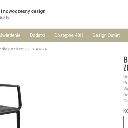
 i nowoczesny design
dukty
świetlenie
Dodatki
Dostępne 48H
Design Outlet
odłokietnikami / ZESTAW 24
B
Z
Do
Pr
Wa
Do
Cz
KO