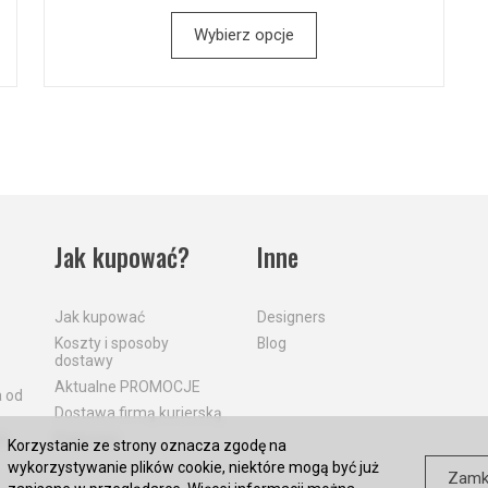
Wybierz opcje
Jak kupować?
Inne
Jak kupować
Designers
Koszty i sposoby
Blog
dostawy
Aktualne PROMOCJE
a od
Dostawa firmą kurierską
a
Płatności
Korzystanie ze strony oznacza zgodę na
wykorzystywanie plików cookie, niektóre mogą być już
Zamk