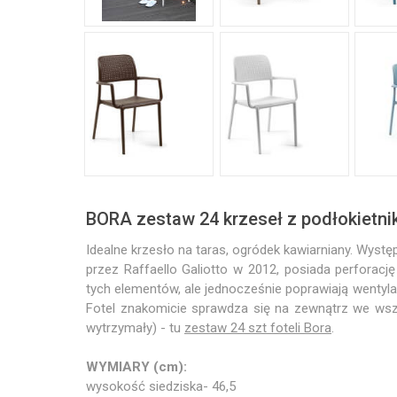
BORA zestaw 24 krzeseł z podłokietni
Idealne krzesło na taras, ogródek kawiarniany. Wyst
przez Raffaello Galiotto w 2012, posiada perforację
tych elementów, ale jednocześnie poprawiają wentylacj
Fotel znakomicie sprawdza się na zewnątrz we wszel
wytrzymały) - tu
zestaw 24 szt foteli Bora
.
WYMIARY (cm):
wysokość siedziska- 46,5