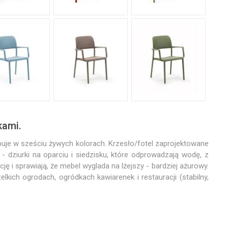
kami.
ępuje w sześciu żywych kolorach. Krzesło/fotel zaprojektowane
 - dziurki na oparciu i siedzisku, które odprowadzają wodę, z
ę i sprawiają, że mebel wyglada na lżejszy - bardziej ażurowy.
kich ogrodach, ogródkach kawiarenek i restauracji (stabilny,