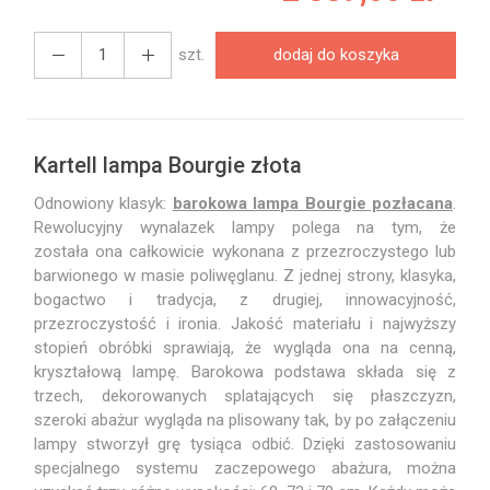
szt.
dodaj do koszyka
Kartell lampa Bourgie złota
Odnowiony klasyk:
barokowa lampa Bourgie pozłacana
.
Rewolucyjny wynalazek lampy polega na tym, że
została ona całkowicie wykonana z przezroczystego lub
barwionego w masie poliwęglanu. Z jednej strony, klasyka,
bogactwo i tradycja, z drugiej, innowacyjność,
przezroczystość i ironia. Jakość materiału i najwyższy
stopień obróbki sprawiają, że wygląda ona na cenną,
kryształową lampę. Barokowa podstawa składa się z
trzech, dekorowanych splatających się płaszczyzn,
szeroki abażur wygląda na plisowany tak, by po załączeniu
lampy stworzył grę tysiąca odbić. Dzięki zastosowaniu
specjalnego systemu zaczepowego abażura, można