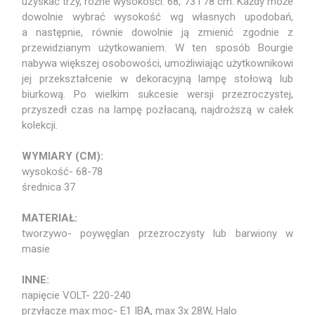
uzyskać trzy, różne wysokości: 68, 73 i 78 cm. Każdy może
dowolnie wybrać wysokość wg własnych upodobań,
a następnie, równie dowolnie ją zmienić zgodnie z
przewidzianym użytkowaniem. W ten sposób Bourgie
nabywa większej osobowości, umożliwiając użytkownikowi
jej przekształcenie w dekoracyjną lampę stołową lub
biurkową. Po wielkim sukcesie wersji przezroczystej,
przyszedł czas na lampę pozłacaną, najdroższą w całek
kolekcji.
WYMIARY (CM):
wysokość- 68-78
średnica 37
MATERIAŁ:
tworzywo- poywęglan przezroczysty lub barwiony w
masie
INNE:
napięcie VOLT- 220-240
przyłącze max moc- E1 IBA, max 3x 28W, Halo