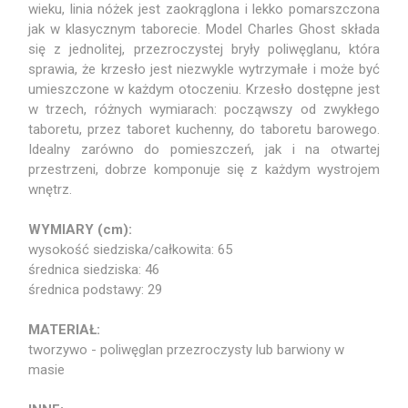
wieku, linia nóżek jest zaokrąglona i lekko pomarszczona
jak w klasycznym taborecie. Model Charles Ghost składa
się z jednolitej, przezroczystej bryły poliwęglanu, która
sprawia, że krzesło jest niezwykle wytrzymałe i może być
umieszczone w każdym otoczeniu. Krzesło dostępne jest
w trzech, różnych wymiarach: począwszy od zwykłego
taboretu, przez taboret kuchenny, do taboretu barowego.
Idealny zarówno do pomieszczeń, jak i na otwartej
przestrzeni, dobrze komponuje się z każdym wystrojem
wnętrz.
WYMIARY (cm):
wysokość siedziska/całkowita: 65
średnica siedziska: 46
średnica podstawy: 29
MATERIAŁ:
tworzywo - poliwęglan przezroczysty lub barwiony w
masie