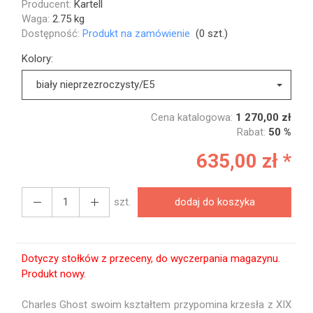
Producent:
Kartell
Waga:
2.75
kg
Dostępność:
Produkt na zamówienie
(
0
szt.)
Kolory:
biały nieprzezroczysty/E5
Cena katalogowa:
1 270,00 zł
Rabat:
50 %
635,00 zł *
szt.
dodaj do koszyka
Dotyczy stołków z przeceny, do wyczerpania magazynu.
Produkt nowy.
Charles Ghost swoim kształtem przypomina krzesła z XIX