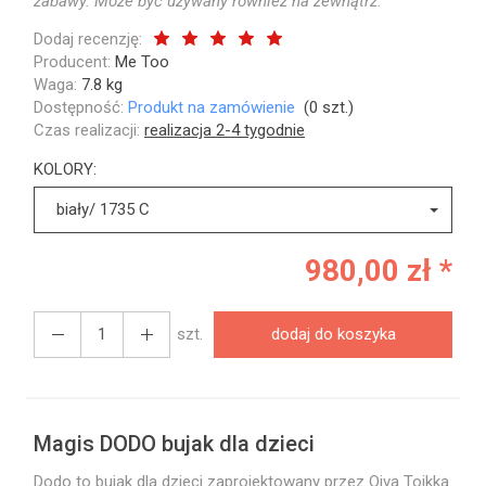
zabawy. Może być używany również na zewnątrz.
Dodaj recenzję:
Producent:
Me Too
Waga:
7.8
kg
Dostępność:
Produkt na zamówienie
(
0
szt.)
Czas realizacji:
realizacja 2-4 tygodnie
KOLORY:
biały/ 1735 C
980,00 zł *
szt.
dodaj do koszyka
Magis DODO bujak dla dzieci
Dodo to bujak dla dzieci
zaprojektowany przez Oiva Toikka.