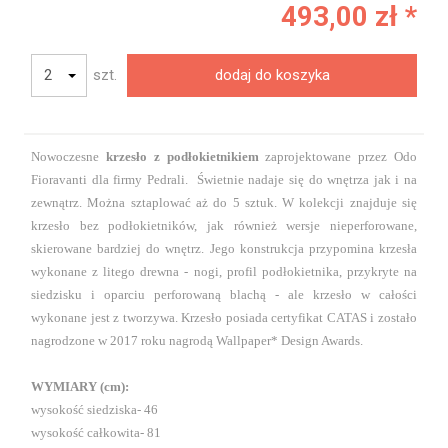
493,00 zł *
szt.
dodaj do koszyka
Nowoczesne
krzesło z podłokietnikiem
zaprojektowane przez Odo
Fioravanti dla firmy Pedrali. Świetnie nadaje się do wnętrza jak i na
zewnątrz. Można sztaplować aż do 5 sztuk. W kolekcji znajduje się
krzesło bez podłokietników, jak również wersje nieperforowane,
skierowane bardziej do wnętrz. Jego konstrukcja przypomina krzesła
wykonane z litego drewna - nogi, profil podłokietnika, przykryte na
siedzisku i oparciu perforowaną blachą - ale krzesło w całości
wykonane jest z tworzywa.
Krzesło posiada certyfikat CATAS i zostało
nagrodzone w 2017 roku nagrodą Wallpaper* Design Awards.
WYMIARY (cm):
wysokość siedziska- 46
wysokość całkowita- 81