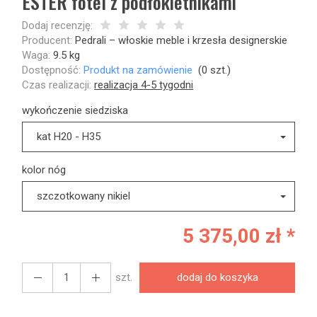
ESTER fotel z podłokietnikami
Dodaj recenzję:
Producent:
Pedrali – włoskie meble i krzesła designerskie
Waga:
9.5
kg
Dostępność:
Produkt na zamówienie
(
0
szt.)
Czas realizacji:
realizacja 4-5 tygodni
wykończenie siedziska
kat H20 - H35
kolor nóg
szczotkowany nikiel
5 375,00 zł *
szt.
dodaj do koszyka