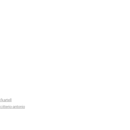
kartell
citterio-antonio