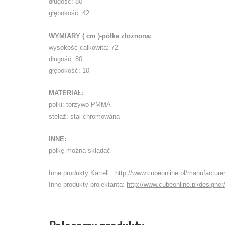
długość: 80
głębokość: 42
WYMIARY ( cm )-półka złożnona:
wysokość całkowita: 72
długość: 80
głębokość: 10
MATERIAŁ:
półki: torzywo PMMA
stelaż: stal chromowana
INNE:
półkę można składać
Inne produkty Kartell:
http://www.cubeonline.pl/manufacturer/
Inne produkty projektanta:
http://www.cubeonline.pl/designer/