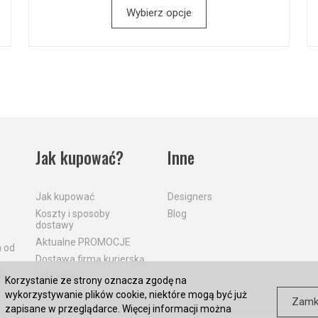
Wybierz opcje
Jak kupować?
Inne
Jak kupować
Designers
Koszty i sposoby
Blog
dostawy
Aktualne PROMOCJE
a od
Dostawa firmą kurierską
a
Płatności
Korzystanie ze strony oznacza zgodę na
wykorzystywanie plików cookie, niektóre mogą być już
Zamk
zapisane w przeglądarce. Więcej informacji można