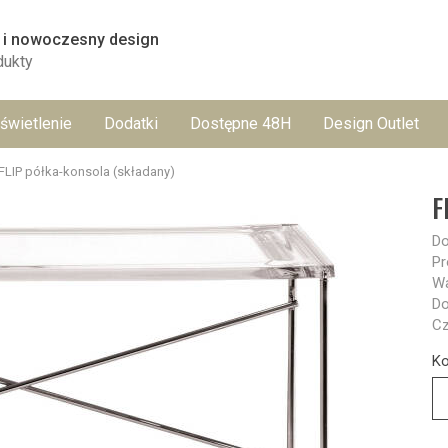
 i nowoczesny design
dukty
świetlenie
Dodatki
Dostępne 48H
Design Outlet
FLIP półka-konsola (składany)
F
Do
Pr
Wa
Do
Cz
Ko