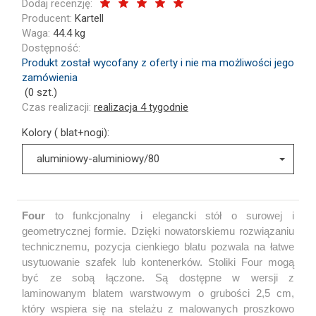
Dodaj recenzję:
Producent:
Kartell
Waga:
44.4
kg
Dostępność:
Produkt został wycofany z oferty i nie ma możliwości jego
zamówienia
(
0
szt.)
Czas realizacji:
realizacja 4 tygodnie
Kolory ( blat+nogi):
aluminiowy-aluminiowy/80
Four
to funkcjonalny i elegancki stół o surowej i
geometrycznej formie. Dzięki nowatorskiemu rozwiązaniu
technicznemu, pozycja cienkiego blatu pozwala na łatwe
usytuowanie szafek lub kontenerków. Stoliki Four mogą
być ze sobą łączone. Są dostępne w wersji z
laminowanym blatem warstwowym o grubości 2,5 cm,
który wspiera się na stelażu z malowanych proszkowo