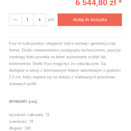
6 544,80 zł *
szt.
dodaj do koszyka
Four to funkcjonalny i elegancki stół o surowej i geometrycznej
formie. Dzięki nowatorskiemu rozwiązaniu technicznemu, pozycja
cienkiego blatu pozwala na łatwe usytuowanie szafek lub
kontenerków. Stoliki Four mogą być ze sobą łączone. Są
dostępne w wersji z laminowanym blatem warstwowym o grubości
2,5 cm, który wspiera się na stelażu z malowanych proszkowo
stalowych profili.
WYMIARY (cm):
wysokość całkowita: 72
szerokość: 79
długość: 190