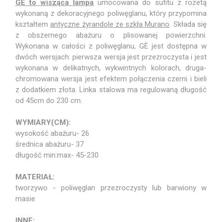
GE to wisząca lampa
umocowana do sufitu z rozetą
wykonaną z dekoracyjnego poliwęglanu, który przypomina
kształtem
antyczne żyrandole ze szkła Murano
. Składa się
z obszernego abażuru o plisowanej powierzchni.
Wykonana w całości z poliwęglanu, GÈ jest dostępna w
dwóch wersjach: pierwsza wersja jest przezroczysta i jest
wykonana w delikatnych, wykwintnych kolorach, druga-
chromowana wersja jest efektem połączenia czerni i bieli
z dodatkiem złota. Linka stalowa ma regulowaną długość
od 45cm do 230 cm.
WYMIARY(CM):
wysokość abażuru- 26
średnica abażuru- 37
długość min:max- 45-230
MATERIAŁ:
tworzywo - poliwęglan przezroczysty lub barwiony w
masie
INNE: