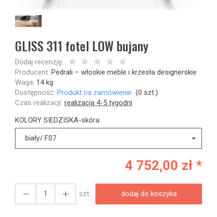
GLISS 311 fotel LOW bujany
Dodaj recenzję:
Producent:
Pedrali – włoskie meble i krzesła designerskie
Waga:
14
kg
Dostępność:
Produkt na zamówienie
(
0
szt.)
Czas realizacji:
realizacja 4-5 tygodni
KOLORY SIEDZISKA-skóra:
biały/ F07
4 752,00 zł *
szt.
dodaj do koszyka