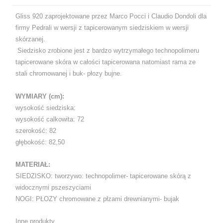
Gliss 920 zaprojektowane przez Marco Pocci i Claudio Dondoli dla
firmy Pedrali w wersji z tapicerowanym siedziskiem w wersji
skórzanej.
Siedzisko zrobione jest z bardzo wytrzymałego technopolimeru
tapicerowane skóra w całości tapicerowana natomiast rama ze
stali chromowanej i buk- płozy bujne.
WYMIARY (cm):
wysokość siedziska:
wysokość calkowita: 72
szerokość: 82
głębokość: 82,50
MATERIAŁ:
SIEDZISKO: tworzywo: technopolimer- tapicerowane skórą z
widocznymi pszeszyciami
NOGI: PŁOZY chromowane z płzami drewnianymi- bujak
Inne produkty