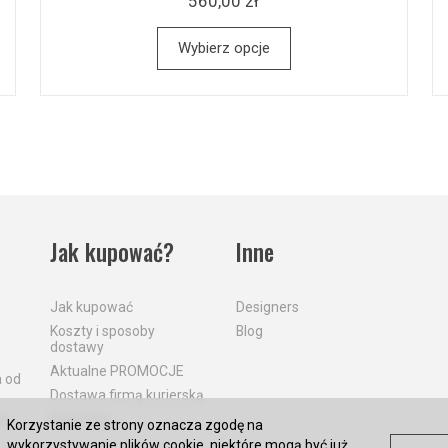
560,00 zł
Wybierz opcje
Jak kupować?
Inne
Jak kupować
Designers
Koszty i sposoby
Blog
dostawy
Aktualne PROMOCJE
a od
Dostawa firmą kurierską
a
Płatności
Korzystanie ze strony oznacza zgodę na
wykorzystywanie plików cookie, niektóre mogą być już