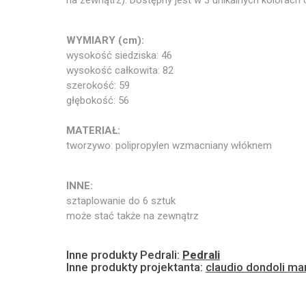
na zewnątrz). Dostępny jest w 3 unikalnych kolorach 
WYMIARY (cm):
wysokość siedziska: 46
wysokość całkowita: 82
szerokość: 59
głębokość: 56
MATERIAŁ:
tworzywo: polipropylen wzmacniany włóknem
INNE:
sztaplowanie do 6 sztuk
może stać także na zewnątrz
Inne produkty Pedrali:
Pedrali
Inne produkty projektanta:
claudio dondoli ma