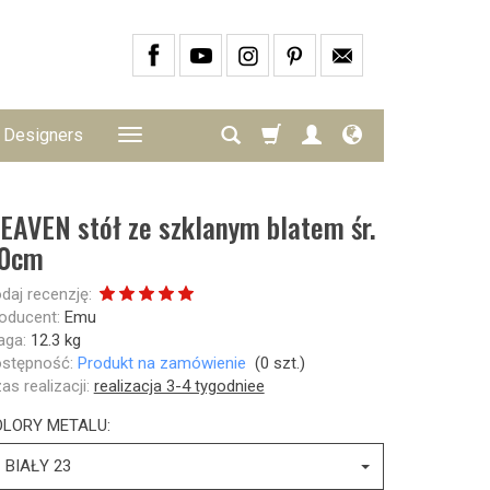
Designers
EAVEN stół ze szklanym blatem śr.
0cm
daj recenzję:
oducent:
Emu
ga:
12.3
kg
stępność:
Produkt na zamówienie
(
0
szt.)
as realizacji:
realizacja 3-4 tygodniee
OLORY METALU:
BIAŁY 23