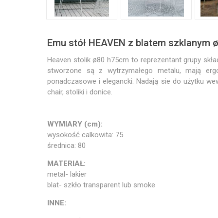
Emu stół HEAVEN z blatem szklanym ø
Heaven stolik ø80 h75cm
to reprezentant grupy skład
stworzone są z wytrzymałego metalu, mają ergon
ponadczasowe i elegancki. Nadają sie do użytku wewn
chair, stoliki i donice.
WYMIARY (cm):
wysokość calkowita: 75
średnica: 80
MATERIAŁ:
metal- lakier
blat- szkło transparent lub smoke
INNE: