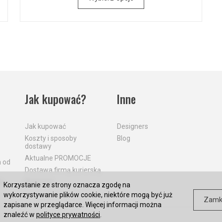
Jak kupować?
Inne
Jak kupować
Designers
Koszty i sposoby
Blog
dostawy
Aktualne PROMOCJE
a od
Dostawa firmą kurierską
a
Płatności
Korzystanie ze strony oznacza zgodę na
wykorzystywanie plików cookie, niektóre mogą być już
Zamk
zapisane w przeglądarce. Więcej informacji można
znaleźć w
polityce prywatności
.