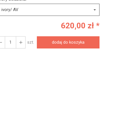
ivory/ AV
620,00 zł *
szt.
dodaj do koszyka