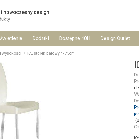
 i nowoczesny design
dukty
świetlenie
Dodatki
Dostępne 48H
Design Outlet
ji wysokości
ICE stołek barowy h- 75cm
I
Do
Pr
de
Wa
Do
Pr
je
(
Cz
Ko