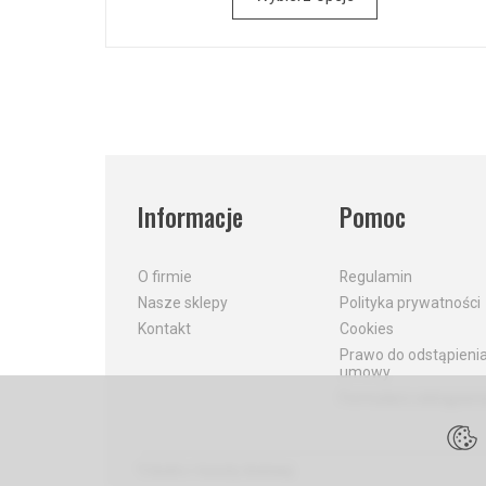
Informacje
Pomoc
O firmie
Regulamin
Nasze sklepy
Polityka prywatności
Kontakt
Cookies
Prawo do odstąpieni
umowy
Formularz odstąpieni
*) brutto +
koszty dostawy