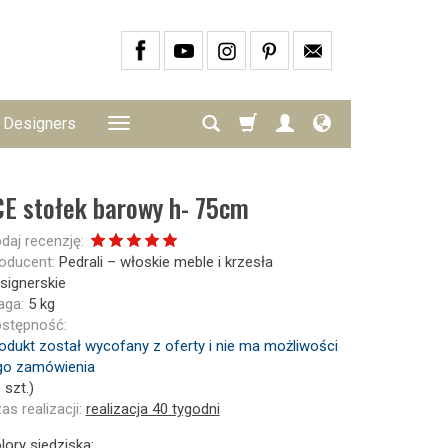
Designers
CE stołek barowy h- 75cm
daj recenzję:
oducent:
Pedrali – włoskie meble i krzesła
signerskie
ga:
5
kg
stępność:
odukt został wycofany z oferty i nie ma możliwości
go zamówienia
0
szt.)
as realizacji:
realizacja 40 tygodni
lory siedziska: