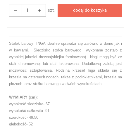
szt.
dodaj do koszyka
Stołek barowy INGA idealnie sprawdzi się zarówno w domu jak i
w kawiarni. Siedzisko stołka barowego wykonane zostało z
wysokiej jakości drewna(sklejka fornirowana). Nogi mogą być ze
stali chromowanej lub stal lakierowana. Dodatkową zaletą jest
możliwość sztaplowania. Rodzina krzeseł Inga składa się z
krzesła na cztereech nogach, także z podłokietnikami, krzesła na
płozach oraz stołka barowego w dwóch wysokościach.
WYMIARY (cm):
wysokość siedziska- 67
wysokość całkowita- 91
szerokość- 49,50
głębokość- 52