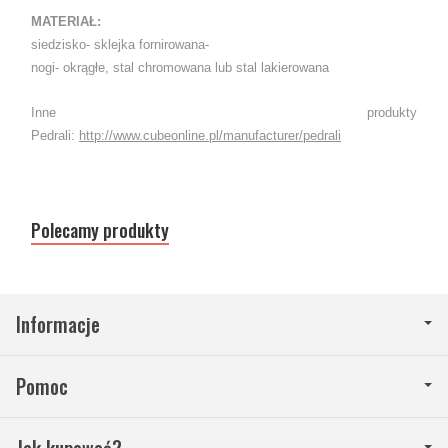
MATERIAŁ:
siedzisko- sklejka fornirowana-
nogi- okrągłe, stal chromowana lub stal lakierowana
Inne produkty
Pedrali:
http://www.cubeonline.pl/manufacturer/pedrali
Polecamy produkty
Informacje
Pomoc