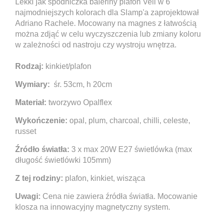
Lekki jak spódniczka baleriny plafon Veli w 6
najmodniejszych kolorach dla Slamp'a zaprojektował
Adriano Rachele. Mocowany na magnes z łatwością
można zdjąć w celu wyczyszczenia lub zmiany koloru
w zależności od nastroju czy wystroju wnętrza.
Rodzaj:
kinkiet/plafon
Wymiary:
śr. 53cm, h 20cm
Materiał:
tworzywo Opalflex
Wykończenie:
opal, plum, charcoal, chilli, celeste,
russet
Źródło światła:
3 x max 20W E27 świetlówka (max
długość świetlówki 105mm)
Z tej rodziny:
plafon, kinkiet, wisząca
Uwagi:
Cena nie zawiera źródła światła. Mocowanie
klosza na innowacyjny magnetyczny system.