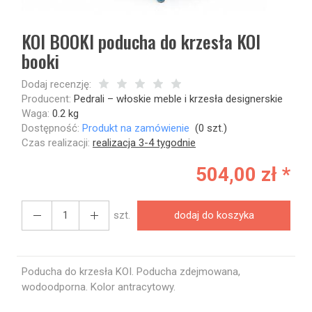
KOI BOOKI poducha do krzesła KOI
booki
Dodaj recenzję:
Producent:
Pedrali – włoskie meble i krzesła designerskie
Waga:
0.2
kg
Dostępność:
Produkt na zamówienie
(
0
szt.)
Czas realizacji:
realizacja 3-4 tygodnie
504,00 zł *
szt.
dodaj do koszyka
Poducha do krzesła KOI. Poducha zdejmowana,
wodoodporna. Kolor antracytowy.