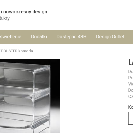
 i nowoczesny design
dukty
świetlenie
Dodatki
Dostępne 48H
Design Outlet
T BUSTER komoda
L
Do
Pr
Wa
Do
Cz
Ko