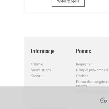
Wybierz opcje
Informacje
Pomoc
O firmie
Regulamin
Nasze sklepy
Polityka prywatności
Kontakt
Cookies
Prawo do odstąpieni
umowy
Formularz odstąpieni
*) brutto +
koszty dostawy