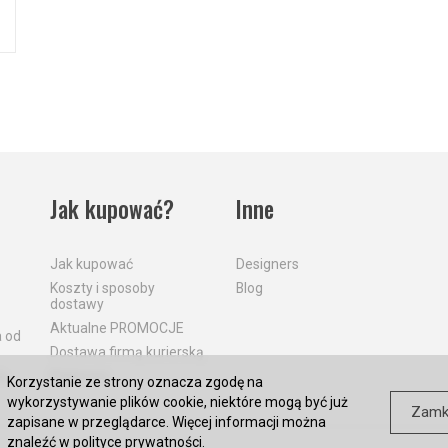
Jak kupować?
Inne
Jak kupować
Designers
Koszty i sposoby
Blog
dostawy
Aktualne PROMOCJE
a od
Dostawa firmą kurierską
a
Płatności
Korzystanie ze strony oznacza zgodę na
wykorzystywanie plików cookie, niektóre mogą być już
Zamk
zapisane w przeglądarce. Więcej informacji można
znaleźć w
polityce prywatności
.