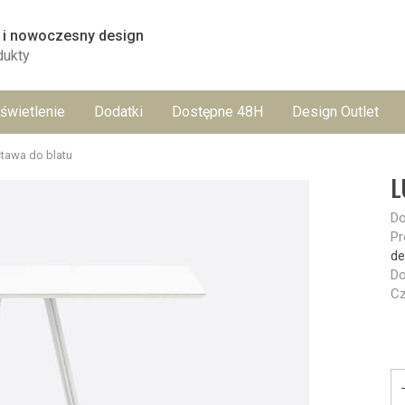
 i nowoczesny design
dukty
świetlenie
Dodatki
Dostępne 48H
Design Outlet
awa do blatu
L
Do
Pr
de
Do
Cz