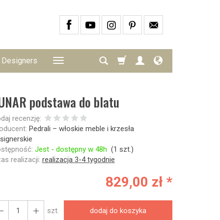
Designers
UNAR podstawa do blatu
daj recenzję:
oducent:
Pedrali – włoskie meble i krzesła
signerskie
stępność:
Jest - dostępny w 48h
(
1
szt.)
as realizacji:
realizacja 3-4 tygodnie
829,00 zł *
szt.
dodaj do koszyka