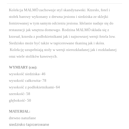
Kolekcja MALMÖ zachowuje styl skandynawski. Krzesło, fotel i
stołek barowy wykonany z drewna jesionu i siedziska ze sklejki
fornirowanej w tym samym odcieniu jesiona. Idelanie nadaje się do
restauracji jak wnętrza domowgo. Rodzina MALMÖ składa się z
krzesał, krzesła z podłokietnikami jak i najnowszej wersji fotela low.
Siedzisko może być także w tapicerowane tkaniną jak i skóra.
Kolekcję uzupełniają stoły w wersji nierozkładanej jak i rozkładanej
oraz wiele stolików kawowych.
WYMIARY (cm):
wysokość siedziska- 46
wysokość całkowita- 78
wysokość z podłokietnikami- 64
szerokość- 58
głębokość- 50
MATERIAŁ:
drewno naturlane
siedzisko tapicerowane