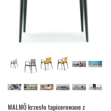
MALMÖ krzesło tapicerowane z