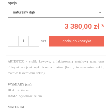
opcja
naturalny dąb
3 380,00 zł *
szt.
dodaj do koszyka
ARTISTICO - stolik kawowy, z lakierowaną metalową ramą oraz
różnymi opcjami wykończenia blatów (fornir, transparentne szkło,
matowe lakierowane szkło).
WYMIARY (cm):
BLAT: śr. 49cm
RAMA: wysokość: 51cm
MATERIAŁ: