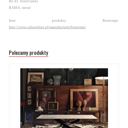
BLAT: fornir/szkło
RAMA: metal
Inne produkty Bontempi:
http://www.cubeonline.pl/manufacturer/bontempi
Polecamy produkty