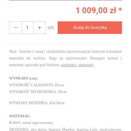
1 009,00 zł *
szt.
dodaj do koszyka
Nata - krzesło z ramą i siedziskiem tapicerowanym różnymi rodzajami
materiału do wyboru. Nogi są tapicerowane. Dostępne kolory i
materiały tapicerki pod linkiem:
siedzisko - materiały
WYMIARY (cm):
WYSOKOŚĆ CAŁKOWITA: 82cm
WYSOKOŚĆ DO SIEDZISKA: 45cm
WYMIARY SIEDZISKA: 45x54cm
MATERIAŁ:
RAMA: metal tapicerowany
SIEDZISKO: eko skóra, tkanina Mambo, tkanina Lulu, wodoodporny