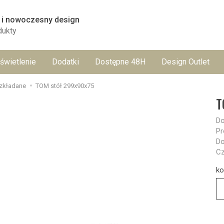
 i nowoczesny design
dukty
świetlenie
Dodatki
Dostępne 48H
Design Outlet
ozkładane
TOM stół 299x90x75
T
Do
Pr
Do
Cz
ko