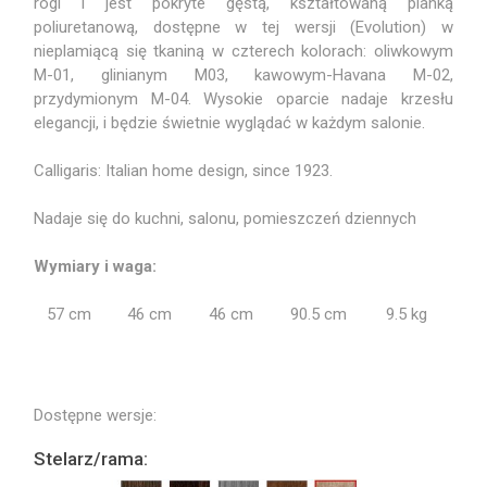
rogi i jest pokryte gęstą, kształtowaną pianką
poliuretanową, dostępne w tej wersji (Evolution) w
nieplamiącą się tkaniną w czterech kolorach: oliwkowym
M-01, glinianym M03, kawowym-Havana M-02,
przydymionym M-04. Wysokie oparcie nadaje krzesłu
elegancji, i będzie świetnie wyglądać w każdym salonie.
Calligaris: Italian home design, since 1923.
Nadaje się do kuchni, salonu, pomieszczeń dziennych
Wymiary i waga:
57 cm
46 cm
46 cm
90.5 cm
9.5 kg
Dostępne wersje:
Stelarz/rama: