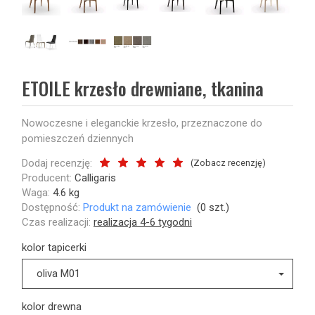
ETOILE krzesło drewniane, tkanina
Nowoczesne i eleganckie krzesło, przeznaczone do
pomieszczeń dziennych
Dodaj recenzję:
(
Zobacz recenzję
)
Producent:
Calligaris
Waga:
4.6
kg
Dostępność:
Produkt na zamówienie
(
0
szt.)
Czas realizacji:
realizacja 4-6 tygodni
kolor tapicerki
oliva M01
kolor drewna