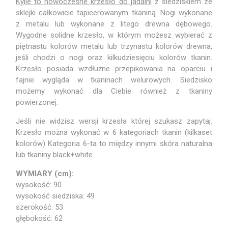
Kylie to nowoczesne krzesło do jadalni
z siedziskiem ze
sklejki całkowicie tapicerowanym tkaniną. Nogi wykonane
z metalu lub wykonane z litego drewna dębowego.
Wygodne solidne krzesło, w którym możesz wybierać z
piętnastu kolorów metalu lub trzynastu kolorów drewna,
jeśli chodzi o nogi oraz kilkudziesięciu kolorów tkanin.
Krzesło posiada wzdłużne przepikowania na oparciu i
fajnie wygląda w tkaninach welurowych. Siedzisko
możemy wykonać dla Ciebie również z tkaniny
powierzonej.
Jeśli nie widzisz wersji krzesła której szukasz zapytaj.
Krzesło można wykonać w 6 kategoriach tkanin (kilkaset
kolorów) Kategoria 6-ta to między innymi skóra naturalna
lub tkaniny black+white.
WYMIARY (cm):
wysokość: 90
wysokość siedziska: 49
szerokość: 53
głębokość: 62