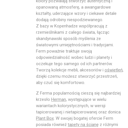
kolory pozwalają stworzyć autentyczną i
opanowaną atmosferę, a awangardowe
kształty, uderzające wzory i ciekawe detale
dodają odrobiny niespodziewanego.
Z bazy w Kopenhadze współpracują z
rzemieślnikami z całego świata, łącząc
skandynawski sposób myślenia ze
światowymi umiejętnościami i tradycjami.
Ferm poważnie traktuje swoją
odpowiedzialność wobec ludzi i planety i
oczekuje tego samego od ich partnerów.
Tworzą kolekcje mebli, akcesoriów i
oświetleń
,
dzięki czemu możesz stworzyć przestrzeń,
aby czuć się komfortowo.
Z Ferma popularnością cieszą się najbardziej
krzesło
Herman
, występujące w wielu
wariantach kolorystycznych, w wersji
tapicerowanej i nietapicerowanej oraz donica
Plant Box
. W swojej bogatej ofercie Ferm
posiada również
tapety na ścianę
z różnymi