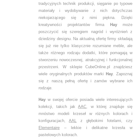
tradycyjnych technik produkcji, sięganie po typowe
materiały i wydobywanie z nich dotychczas
niekojarzącego się z nimi piękna. Dzięki
kreatywności projektantów firma
Hay
może
poszczycić się szeregiem nagród i wyróżnień z
dziedziny designu. Na aktualną ofertę firmy składają
się już nie tylko klasycznie rozumiane meble, ale
także różnego rodzaju dodatki, które pomagają w
stworzeniu nowoczesnej, atrakcyjnej i funkcjonalnej
przestrzeni. W sklepie CubeOnline.pl znajdziesz
wiele oryginalnych produktów marki
Hay
. Zapoznaj
się z naszą pełną ofertę i zamów wybrane ich
rodzaje.
Hay
w swojej ofercie posiada wiele interesujących
kolekcji, takich jak
AAC
, w której znajduje się
mnóstwo modeli krzeseł w różnych kolorach i
konfiguracjach,
AAL
z głębokimi fotelami, czy
Elementaire
– lekkie i delikatne krzesła w
pastelowych kolorach.