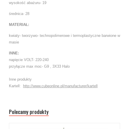
wysokość abażuru- 19
średnica- 28
MATERIAŁ:
kwiaty- tworzywo- technopolimerowe i termoplastyczne barwione w
masie
INNE:
napięcie VOLT- 220-240
przyłącze max moc- G9 , 3X33 Halo
Inne produkty
Kartell:
http://www.cubeonline.pl/manufacturer/kartell
Polecamy produkty