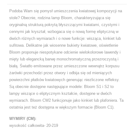
Podoba Wam się pomysł umieszczenia kwiatowej kompozycji na
stole? Obecnie, rodzina lamp Bloom,
charakteryzująca się
oryginalną strukturą pokrytą błyszczącymi kwiatami, czystymi i
cennymi jak kryształ, wzbogaca się o nową formę eliptyczną w
dwóch różnych wymiarach i o nowe funkcje: wisząca, kinkiet lub
sufitowa. Delikatne jak wiosenne bukiety kwiatowe, oświetlenie
Bloom proponuje niespotykane odcienie wielokolorowe lawendy i
mięty lub elegancką barwę monochromatyczną przezroczystą i
białą. Światło emitowane przez umieszczone wewnątrz korpusu
żarówki przechodzi przez otwory i odbija się od mieniących
powierzchni płatków kwiatowych generując niezliczone refleksy.
Są obecnie dostępne następujące modele: Bloom S1 i S2 to
lampy wiszące o eliptycznym kształcie,
dostępne w dwóch
wymiarach. Bloom CW2 funkcjonuje jako kinkiet lub plafoniera. Ta
ostatnia jest też
dostępna w większym formacie (Bloom C1).
WYMIRY (CM):
wysokość całkowita- 20-219