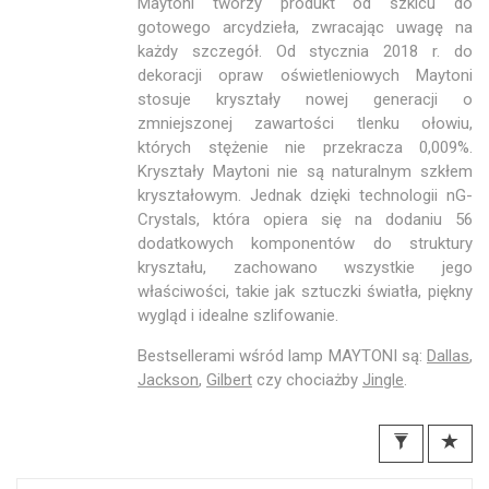
Maytoni tworzy produkt od szkicu do
gotowego arcydzieła, zwracając uwagę na
każdy szczegół. Od stycznia 2018 r. do
dekoracji opraw oświetleniowych Maytoni
stosuje kryształy nowej generacji o
zmniejszonej zawartości tlenku ołowiu,
których stężenie nie przekracza 0,009%.
Kryształy Maytoni nie są naturalnym szkłem
kryształowym. Jednak dzięki technologii nG-
Crystals, która opiera się na dodaniu 56
dodatkowych komponentów do struktury
kryształu, zachowano wszystkie jego
właściwości, takie jak sztuczki światła, piękny
wygląd i idealne szlifowanie.
Bestsellerami wśród lamp MAYTONI są:
Dallas
,
Jackson
,
Gilbert
czy chociażby
Jingle
.