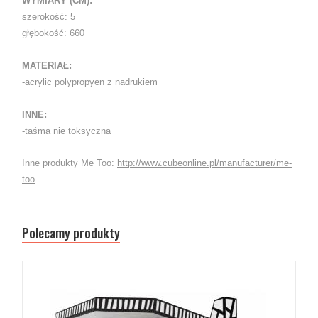
WYMIARY (CM):
szerokość: 5
głębokość: 660
MATERIAŁ:
-acrylic polypropyen z nadrukiem
INNE:
-taśma nie toksyczna
Inne produkty Me Too:
http://www.cubeonline.pl/manufacturer/me-
too
Polecamy produkty