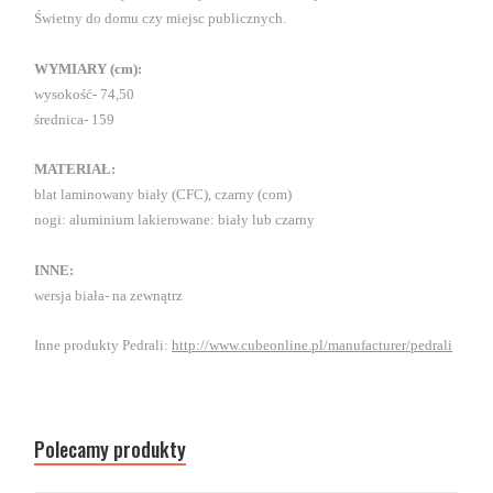
Świetny do domu czy miejsc publicznych.
WYMIARY (cm):
wysokość- 74,50
średnica- 159
MATERIAŁ:
blat laminowany biały (CFC), czarny (com)
nogi: aluminium lakierowane: biały lub czarny
INNE:
wersja biała- na zewnątrz
Inne produkty Pedrali:
http://www.cubeonline.pl/manufacturer/pedrali
Polecamy produkty