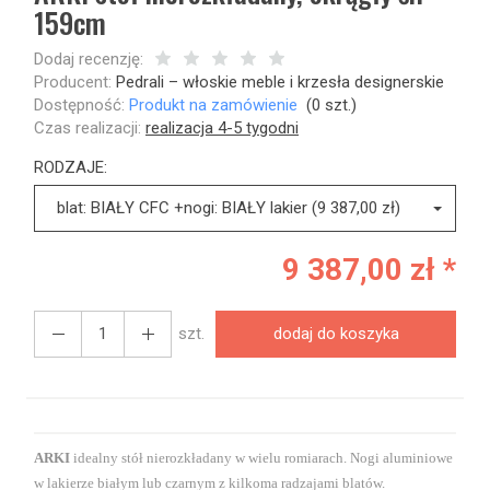
159cm
Dodaj recenzję:
Producent:
Pedrali – włoskie meble i krzesła designerskie
Dostępność:
Produkt na zamówienie
(
0
szt.)
Czas realizacji:
realizacja 4-5 tygodni
RODZAJE:
blat: BIAŁY CFC +nogi: BIAŁY lakier (9 387,00 zł)
9 387,00 zł *
szt.
dodaj do koszyka
ARKI
idealny stół nierozkładany w wielu romiarach. Nogi aluminiowe
w lakierze białym lub czarnym z kilkoma radzajami blatów.