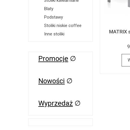
Stoliki kawiarniane
Blaty
Podstawy
Stoliki niskie coffee
MATRIX st
Inne stoliki
9
Promocje
∅
W
Nowości
∅
Wyprzedaż
∅