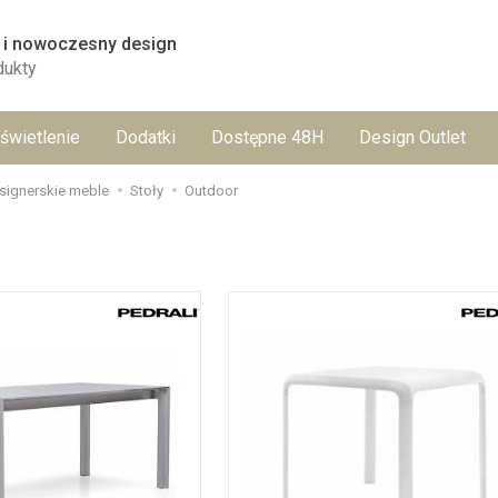
 i nowoczesny design
dukty
świetlenie
Dodatki
Dostępne 48H
Design Outlet
signerskie meble
Stoły
Outdoor