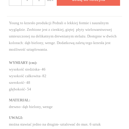
Young to krzesło produkcji Pedrali o lekkiej formie i nauralnym
wyglądzie.
Zrobione jest z cienkiej, giętej płyty wielowarstwowej
umieszczonej na delikatnym drewnianym stelażu. Dostępne w dwóch
kolorach: dąb bielony, wenge. Dodatkową zaletą tego krzesła jest
możliwość sztaplowania.
WYMIARY (cm):
wysokość siedziska- 46
wysokość całkowita- 82
szerokość- 48
głębokość- 54
MATERIAŁ:
drewno- dąb bielony, wenge
UWAGI:
można stawiać jedno na drugim- sztalować do max. 6 sztuk