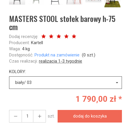
MASTERS STOOL stołek barowy h-75
cm
Dodaj recenzję:
Producent:
Kartell
Waga:
4
kg
Dostępność:
Produkt na zamówienie
(
0
szt.)
Czas realizacji:
realizacja 1-3 tygodnie
KOLORY:
biały/ 03
1 790,00 zł *
szt.
dodaj do koszyka