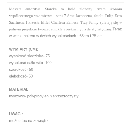
Masters autorstwa Starcka to hołd złożony trzem ikonom
współczesnego wzornictwa - serii 7 Arne Jacobsena, fotelu Tulip Eero
Saarinena i krzesła Eiffel Charlesa Eamesa. Trzy formy splatają się w
jednym projekcie tworząc smukłą i piękną hybrydę stylistyczną.
Teraz
w wersji hokera w dwóch wysokościach : 65cm i 75 cm.
WYMIARY (CM):
wysokosć siedziska- 75
wysokosć całkowita- 109
szerokosć- 50
głębokosć- 50
MATERIAŁ:
tworzywo- polypropylen nieprzezroczysty
UWAGI:
może stać na zewnątrz