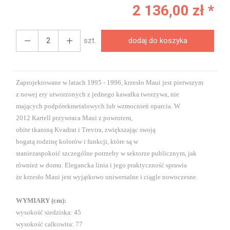
2 136,00 zł *
szt.
dodaj do koszyka
Zaprojektowane
w latach 1995
- 1996
, krzesło
Maui
jest pierwszym
z
nowej ery
utworzonych z jednego kawałka tworzywa, nie
mających podpórek
metalowych lub
wzmocnień
oparcia
.
W
2012
Kartell
przywraca Maui z powrotem
,
obite
tkaniną
Kvadrat
i
Trevira
, zwiększając
swoją
bogatą
rodzinę
kolorów
i funkcji,
które są w
stanie
zaspokoić
szczególne potrzeby
w sektorze
publicznym, jak
również
w domu.
Elegancka
linia i
jego praktyczność
sprawia
że
krzesło
Maui
jest wyjątkowo
uniwersalne
i ciągle
nowoczesne
.
WYMIARY (cm):
wysokość siedziska: 45
wysokość calkowita: 77