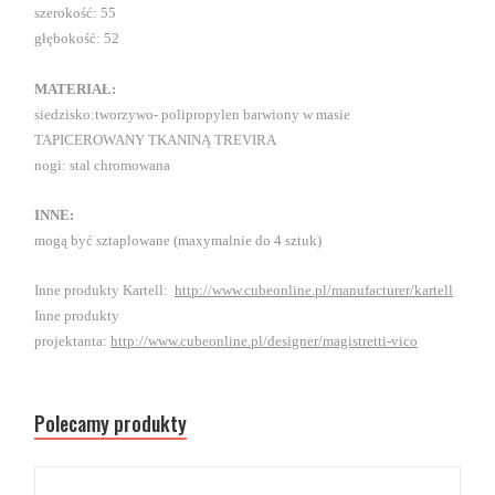
szerokość: 55
głębokość: 52
MATERIAŁ:
siedzisko:tworzywo- polipropylen barwiony w masie
TAPICEROWANY TKANINĄ TREVIRA
nogi: stal chromowana
INNE:
mogą być sztaplowane (maxymalnie do 4 sztuk)
Inne produkty Kartell:
http://www.cubeonline.pl/manufacturer/kartell
Inne produkty
projektanta:
http://www.cubeonline.pl/designer/magistretti-vico
Polecamy produkty