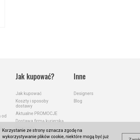
Jak kupować?
Inne
Jak kupować
Designers
Koszty i sposoby
Blog
dostawy
Aktualne PROMOCJE
a od
Dostawa firmą kurierską
a
Płatności
Korzystanie ze strony oznacza zgodę na
wykorzystywanie plików cookie, niektóre mogą być już
Zamk