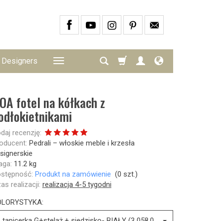
Designers
OA fotel na kółkach z
odłokietnikami
daj recenzję:
oducent:
Pedrali – włoskie meble i krzesła
signerskie
ga:
11.2
kg
stępność:
Produkt na zamówienie
(
0
szt.)
as realizacji:
realizacja 4-5 tygodni
OLORYSTYKA:
tapicerka G+stelaż + siedzisko- BIAŁY (3 058,00 zł)