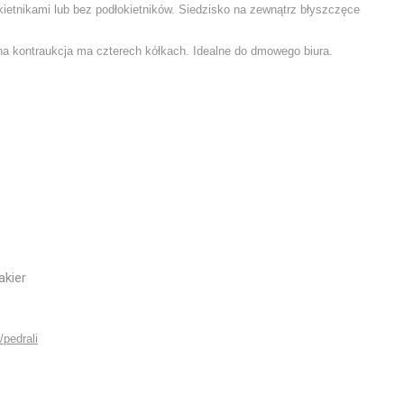
kietnikami lub bez podłokietników. Siedzisko na zewnątrz błyszczęce
a kontraukcja ma czterech kółkach. Idealne do dmowego biura.
lakier
/pedrali