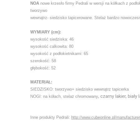
NOA
nowe krzesło firmy Pedrali w wersji na kółkach z podło
tworzywo
wewnątrz- siedzisko tapicerowane. Stelaż bardzo nowoczesn
WYMIARY (cm):
wysokość siedziska: 46
wysokość calkowita: 80
wysokość z podłokietnikami: 65
szerokość: 58
głębokość: 52
MATERIAŁ:
SIEDZISKO: tworzywo+ siedzisko wewnątrz tapicerka
, czarny lakier, biały 
NOGI: na kółach, stelaż chromowany
Inne produkty Pedrali:
http://www.cubeonline.pl/manufacturer