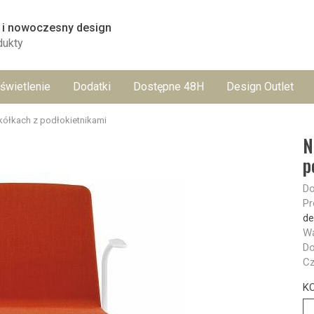
 i nowoczesny design
dukty
świetlenie
Dodatki
Dostępne 48H
Design Outlet
kółkach z podłokietnikami
N
p
Do
Pr
de
Wa
Do
Cz
K