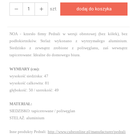
szt.
dodaj do koszyka
NOA - krzesło firmy Pedrali w wersji obrotowej (bez kółek), bez
podłokietników. Stelaż wykonano z wytrzymałego aluminium.
Siedzisko z zewnątrz zrobione z poliwęglanu, zaś wewnątrz
tapicerowane. Idealne do domowego biura.
WYMIARY (cm):
wysokość siedziska: 47
wysokość calkowita: 81
głębokość: 50 / szerokość: 49
MATERIAŁ:
SIEDZISKO: tapicerowane / poliwęglan
STELAŻ: aluminium
Inne produkty Pedrali:
http://www.cubeonline.pl/manufacturer/pedrali