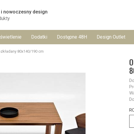
 i nowoczesny design
dukty
świetlenie
Dodatki
Dostępne 48H
Design Outlet
zkładany 80x140/190 cm
O
8
Do
Pr
Wa
Do
R