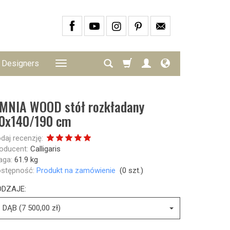
Designers
MNIA WOOD stół rozkładany
0x140/190 cm
daj recenzję:
oducent:
Calligaris
ga:
61.9
kg
stępność:
Produkt na zamówienie
(
0
szt.)
ODZAJE:
DĄB (7 500,00 zł)