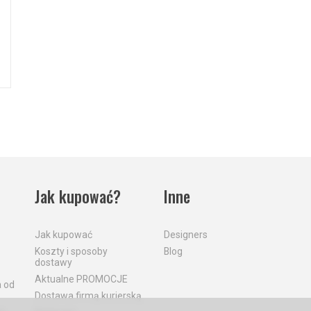
Jak kupować?
Inne
Jak kupować
Designers
Koszty i sposoby
Blog
dostawy
Aktualne PROMOCJE
a od
Dostawa firmą kurierską