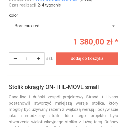
Czas realizacji:
2-4 tygodnie
kolor
Bordeaux red
1 380,00 zł *
szt.
dodaj do koszyka
Stolik okrągły ON-THE-MOVE small
Cane-line i duński zespół projektowy Strand + Hvass
postanowili stworzyć mniejszą wersję stolika, który
mógłby być używany razem z większą wersją i oczywiście
jako samodzielny stolik. Ideą tego projektu było
stworzenie wielofunkcyjnego stolika z luźną tacą. Duńscy