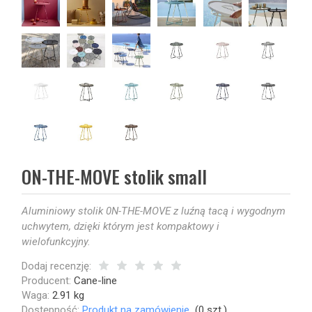
ON-THE-MOVE stolik small
Aluminiowy stolik 0N-THE-MOVE z luźną tacą i wygodnym
uchwytem, dzięki którym jest kompaktowy i
wielofunkcyjny.
Dodaj recenzję:
Producent:
Cane-line
Waga:
2.91
kg
Dostępność:
Produkt na zamówienie
(
0
szt.)