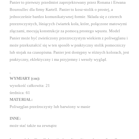
Panier to pierwszy przedmiot zaprojektowany przez Ronana i Erwana
Bouroullec dla firmy Kartell.
Panier to kosz-stolik o prostej, a
jednocześnie bardzo komunikatywnej formie. Składa się z czterech
przezroczystych, lśniących ćwiartek koła, które, połączone matowymi
złączami, mocują konstrukcje za pomocą prostego wpustu. Model
Panier może być zwieńczony przezroczystym wiekiem z poliwęglanu i
może przekształcić się w ten sposób w praktyczny stolik pomocniczy
lub stojak na czasopisma. Panier jest dostępny w różnych kolorach, jest
praktyczny, eklektyczny i ma przyjemny i wesoły wygląd.
WYMIARY (cm):
wysokość całkowita: 21
średnica: 61
MATERIAŁ:
Poliwęglan przeźroczysty lub barwiony w masie
INNE:
może stać także na zewnątrz