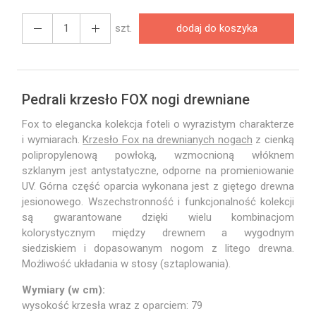
szt.
dodaj do koszyka
Pedrali krzesło FOX nogi drewniane
Fox to elegancka kolekcja foteli o wyrazistym charakterze
i wymiarach.
Krzesło Fox na drewnianych nogach
z cienką
polipropylenową powłoką, wzmocnioną włóknem
szklanym jest antystatyczne, odporne na promieniowanie
UV. Górna część oparcia wykonana jest z giętego drewna
jesionowego. Wszechstronność i funkcjonalność kolekcji
są gwarantowane dzięki wielu kombinacjom
kolorystycznym między drewnem a wygodnym
siedziskiem i dopasowanym nogom z litego drewna.
Możliwość układania w stosy (sztaplowania).
Wymiary (w cm):
wysokość krzesła wraz z oparciem: 79