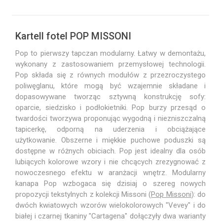
Kartell fotel POP MISSONI
Pop to pierwszy tapczan modularny. Łatwy w demontażu,
wykonany z zastosowaniem przemysłowej technologii.
Pop składa się z równych modułów z przezroczystego
poliwęglanu, które mogą być wzajemnie składane i
dopasowywane tworząc sztywną konstrukcję sofy:
oparcie, siedzisko i podłokietniki. Pop burzy przesąd o
twardości tworzywa proponując wygodną i niezniszczalną
tapicerkę, odporną na uderzenia i obciążające
użytkowanie. Obszerne i miękkie puchowe poduszki są
dostępne w różnych obiciach. Pop jest idealny dla osób
lubiących kolorowe wzory i nie chcących zrezygnować z
nowoczesnego efektu w aranżacji wnętrz. Modularny
kanapa Pop wzbogaca się dzisiaj o szereg nowych
propozycji tekstylnych z kolekcji Missoni (
Pop Missoni
): do
dwóch kwiatowych wzorów wielokolorowych "Vevey" i do
białej i czarnej tkaniny "Cartagena" dołączyły dwa warianty