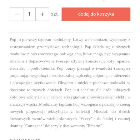
szt.
dodaj do koszyka
Pop to pierwszy tapczan modularny. Łatwy w demontażu, wykonany z
zastosowaniem przemysłowej technologii. Pop składa się z równych
modułów z przezroczystego poliwęglanu, które mogą być wzajemnie
składane i dopasowywane tworząc sztywną konstrukcję sofy: oparcie,
siedzisko i podłokietniki. Pop burzy przesąd o twardości tworzywa
proponując wygodną i niezniszczalną tapicerkę, odporną na uderzenia
i obciążające użytkowanie. Obszerne i miękkie puchowe poduszki są
dostępne w różnych obiciach. Pop jest idealny dla osób lubiących
kolorowe wzory i nie chcących zrezygnować z nowoczesnego efektu w
aranżacji wnętrz. Modularny tapczan Pop wzbogaca się dzisiaj o szereg
nowych propozycji tekstylnych z kolekcji Missoni: do dwóch
kwiatowych wzorów wielokolorowych "Vevey" i do białej i czarnej
tkaniny "Cartagena" dołączyły dwa warianty "Erbario".