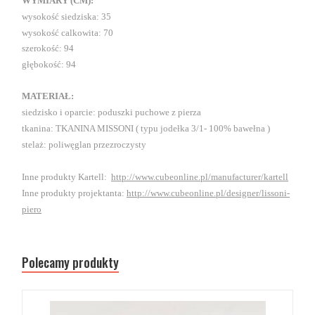
WYMIARY (CM):
wysokość siedziska: 35
wysokość calkowita: 70
szerokość: 94
głębokość: 94
MATERIAŁ:
siedzisko i oparcie: poduszki puchowe z pierza
tkanina: TKANINA MISSONI ( typu jodełka 3/1- 100% bawełna )
stelaż: poliwęglan przezroczysty
Inne produkty Kartell:
http://www.cubeonline.pl/manufacturer/kartell
Inne produkty projektanta:
http://www.cubeonline.pl/designer/lissoni-
piero
Polecamy produkty