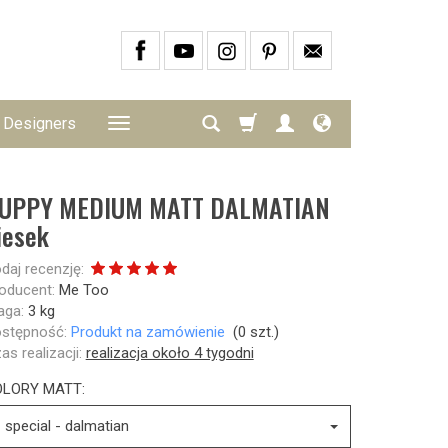
Designers
UPPY MEDIUM MATT DALMATIAN
iesek
daj recenzję:
oducent:
Me Too
ga:
3
kg
stępność:
Produkt na zamówienie
(
0
szt.)
as realizacji:
realizacja około 4 tygodni
OLORY MATT:
special - dalmatian