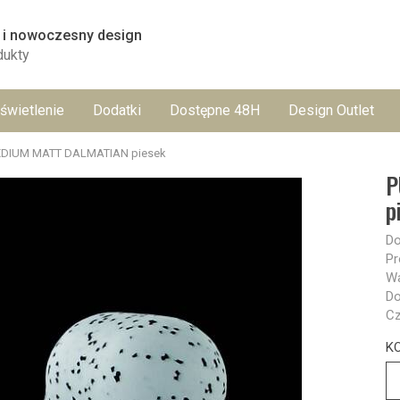
 i nowoczesny design
dukty
świetlenie
Dodatki
Dostępne 48H
Design Outlet
EDIUM MATT DALMATIAN piesek
P
p
Do
Pr
Wa
Do
Cz
K